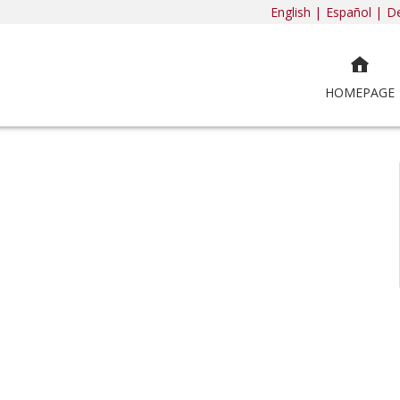
English |
Español |
De
HOMEPAGE