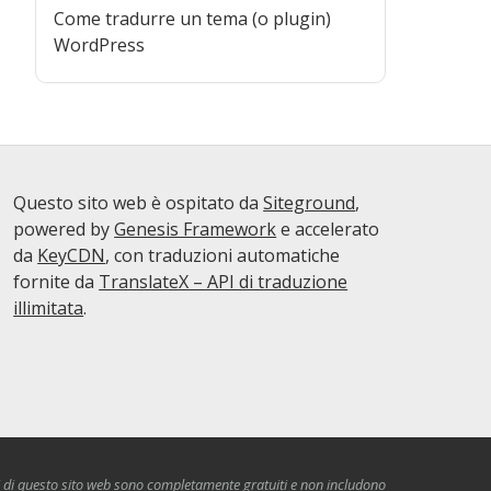
Come tradurre un tema (o plugin)
WordPress
Questo sito web è ospitato da
Siteground
,
powered by
Genesis Framework
e accelerato
da
KeyCDN
, con traduzioni automatiche
fornite da
TranslateX – API di traduzione
illimitata
.
i di questo sito web sono completamente gratuiti e non includono