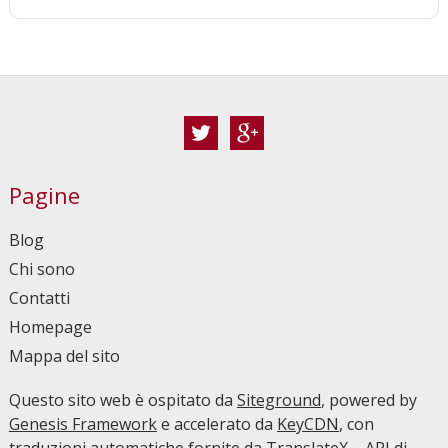
Twitter
Google+
Pagine
Blog
Chi sono
Contatti
Homepage
Mappa del sito
Questo sito web è ospitato da
Siteground
, powered by
Genesis Framework
e accelerato da
KeyCDN
, con
traduzioni automatiche fornite da
TranslateX – API di